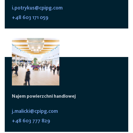
i.potrykus@cpipg.com
+48 603 171 059
Najem powierzchni handlowej
j.malicki@cpipg.com
+48 603 777 829