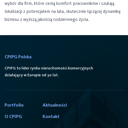
wybór dla firm, które cenią komfort pracowników i szukają
lokalizacji z potencjałem na lata, skutecznie łączącej dynamikę
biznesu z wyższą jakością codziennego życia.
CPIPG Polska
CPIPG to lider rynku nieruchomości komercyjnych
działający w Europie od 30 lat.
Portfolio
Aktualności
O CPIPG
Kontakt