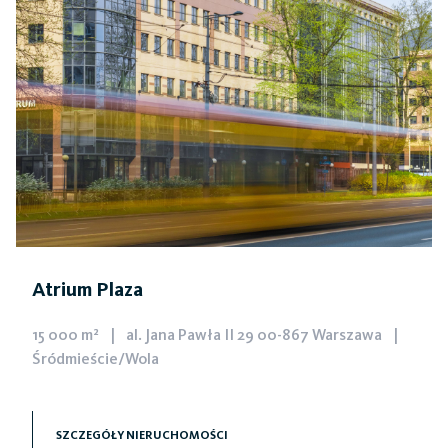
Atrium Plaza
15 000 m²
|
al. Jana Pawła II 29 00-867 Warszawa
|
Śródmieście/Wola
Doskonała lokalizacja przy jednej z głównych arterii
komunikacyjnych Warszawy oraz niezwykła
SZCZEGÓŁY NIERUCHOMOŚCI