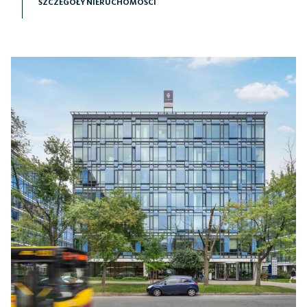
SZCZEGÓŁY NIERUCHOMOŚCI
doskonale skomunikowanej części miasta. Dzięki dogodnej
lokalizacji przy głównych arteriach komunikacyjnych oraz
bliskości Dworca Warszawa Centralna zapewnia szybki
dostęp do wszystkich kluczowych punktów biznesowych i
usługowych w centrum.