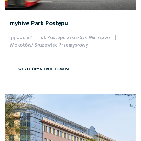
myhive Park Postępu
34 000 m²
|
ul. Postępu 21 02-676 Warszawa
|
Mokotów/ Służewiec Przemysłowy
myhive Park Postępu mieści się w dzielnicy
Mokotów/Służewiec Przemysłowy, w rejonie łatwo
SZCZEGÓŁY NIERUCHOMOŚCI
dostępnym dzięki bogatym opcjom transportu
publicznego.