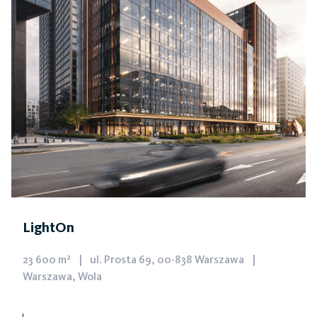
LightOn
23 600 m²
|
ul. Prosta 69, 00-838 Warszawa
|
Warszawa, Wola
Biurowiec
LightOn,
którego deweloperem, właścicielem i