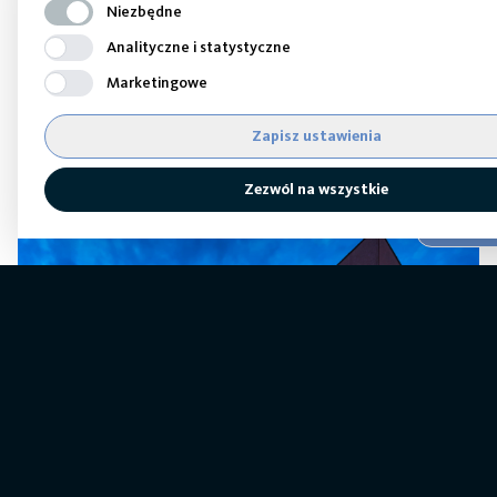
Niezbędne
Elbląg
Analityczne i statystyczne
Marketingowe
SZCZEGÓŁY NIERUCHOMOŚCI
Zapisz ustawienia
Zezwól na wszystkie
Ustawieni