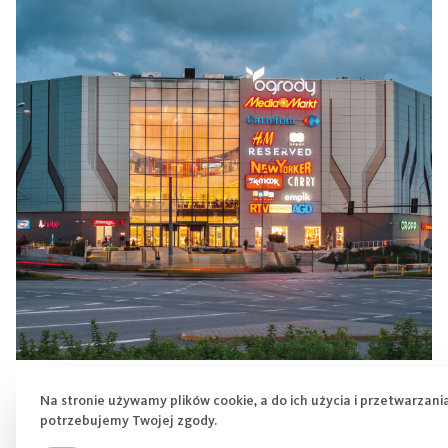
Ogrody Elbląg
Na stronie używamy plików cookie, a do ich użycia i przetwarzani
potrzebujemy Twojej zgody.
41 000 m²
|
Płk. Stanisława Dąbka 152
|
82-300